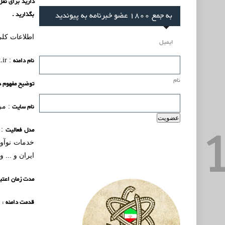
به جمع 1800 عضو خبرنامه به پیوندید
بگذارید .
اطلاعات کلی
ایمیل
نام دامنه
.ir
:
نام
توضیح مفهوم د
نام سایت
: مر
مدل فعالیت
: 
خدمات نوآور
ایران و ... 
مدت زمان اعتبا
قدمت دامنه
: 8 سال (زمان ثبت اولیه :