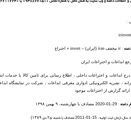
 :
irinvent
امنه
ir
iran
invent
:
مخفف
(ایران) –
= اختراع
جع ابداعات و اختراعات ایران
درج ابداعات و اختراعات داخلی ، اطلاع رسانی برای تامین کالا یا خدمات ا
انه ، نشریه الکترونیکی ادواری معرفی ابداعات ، شرکت در نمایشگاه ابداعا
و ارائه گزارش از اختراعات موجود
ر دامنه
: 29-01-2020 مصادف با چهارشنبه، ۹ بهمن ۱۳۹۸
مصادف با شنبه،
۲۵
دی
۱۳۸۹
)
2011-01-15