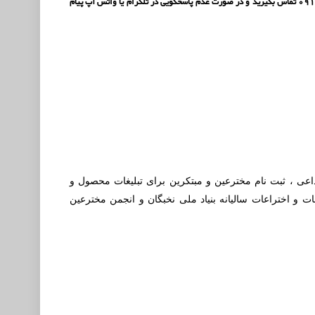
دارید برای نقل و انتقالات دامنه و وب سایت به شکل کامل با شماره تماس 09388760510 یا 09126116240 تماس بگیرید و در صورت عدم پاسخگویی در تلگرام یا واتس آپ پیام
بداعی ، ثبت نام مخترعین و مبتکرین برای تبلیغات محصول و
ت و اختراعات سالیانه بنیاد ملی نخبگان و انجمن مخترعین