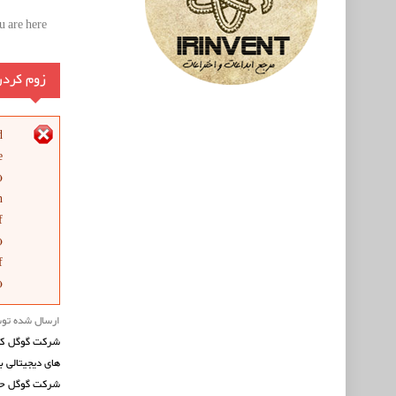
 are here:
زوم کردن
پیغ
d
e
).
n
f
).
f
).
ارسال شده تو
های دیجیتالی ب
شرکت گوگل حق 