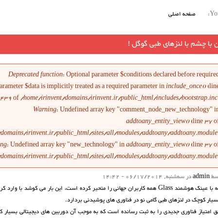
You
صفحه اصلی
 با چشم با لنزهای طبی گوگل !
ام خطا
Deprecated function
: Optional parameter $conditions declared before require
arameter $data is implicitly treated as a required parameter in
include_once()
(lin
1439
of
/home/irinvent/domains/irinvent.ir/public_html/includes/bootstrap.inc
Warning
: Undefined array key "comment_node_new_technology" i
addtoany_entity_view()
(line
37
o
/domains/irinvent.ir/public_html/sites/all/modules/addtoany/addtoany.module
ing
: Undefined array key "new_technology" in
addtoany_entity_view()
(line
37
o
/domains/irinvent.ir/public_html/sites/all/modules/addtoany/addtoany.module
سط
admin
در سه‌شنبه, 06/17/2014 - 14:42
شرکت گوگل که با عینک هوشمند Glass همه کاربران جهانی را متحیر کرده است، این بار می کوشد با وا
سیار کوچک در لنزهای طبی گامی نو در فناوری های پوشیدنی بردارد.
امتیاز فناوری جدیدی را به ثبت رسانده است که به موجب آن دوربین های دیجیتالی بسیار 