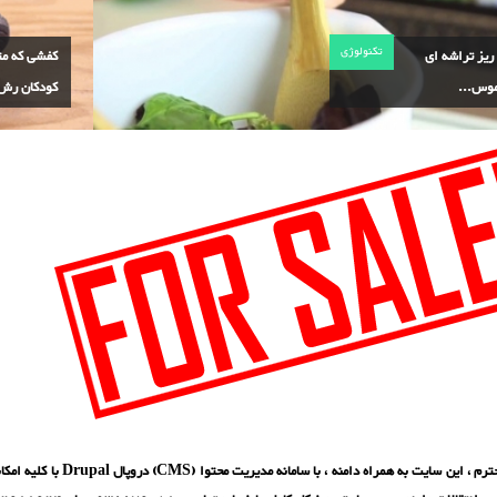
تکنولوژی
Nail ریز تراشه ای
کفشی که مت
موس...
کودکان رش.
بازدید کننده محترم ، این