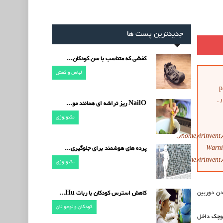
جدیدترین پست ها
کفشی که متناسب با سن کودکان...
لباس و کفش
p
NailO ریز تراشه ای همانند مو...
تکنولوژی
/home/irinvent
Warn
پرده های هوشمند برای جلوگیری...
/home/irinvent
تکنولوژی
رد کردن دوربین
کاهش استرس کودکان با ربات Hu...
کودکان و نوجوانان
کوچک داخل