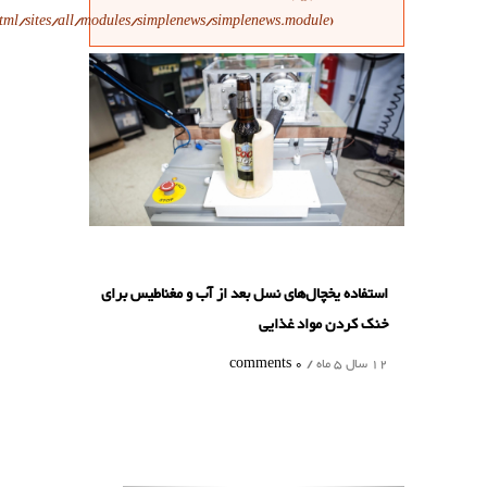
/home/irinvent/domains/irinvent.ir/public_html/sites/all/modules/simplene
ب و مغناطیس برای