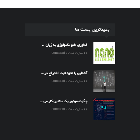
 به زبان...
اختراع در...
ین کار می...