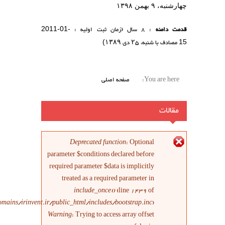
2011-01-
Deprecat
parameter $condi
required paramet
treated as a
include
/home/irinvent/domains/irinvent.ir/public_html/in
Warning
: Trying