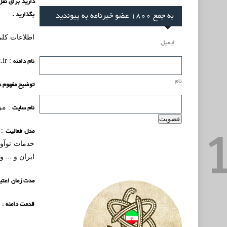
به جمع 1800 عضو خبرنامه به پیوندید
بگذارید .
اطلاعات کلی
ایمیل
نام دامنه
.ir
:
نام
توضیح مفهوم د
نام سایت
: مر
مدل فعالیت
: 
خدمات نوآور
ایران و ... 
مدت زمان اعتبا
قدمت دامنه
: 8 سال (زمان ثبت اولیه :