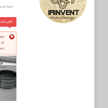
 are here:
اختراعات
پیغ
eter
9
of
inc
).