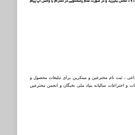
دارید برای نقل و انتقالات دامنه و وب سایت به شکل کامل با شماره تماس 09388760510 یا 09126116240 تماس بگیرید و در صورت عدم پاسخگویی در تلگرام یا واتس آپ پیام
بداعی ، ثبت نام مخترعین و مبتکرین برای تبلیغات محصول و
ت و اختراعات سالیانه بنیاد ملی نخبگان و انجمن مخترعین