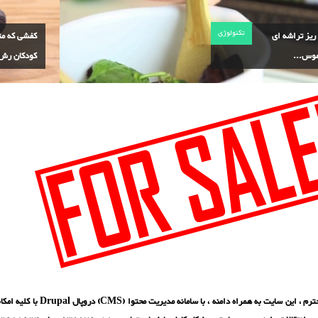
تکنولوژی
Nail ریز تراشه ای
کفشی که مت
موس...
کودکان رش.
بازدید کننده محترم ، این