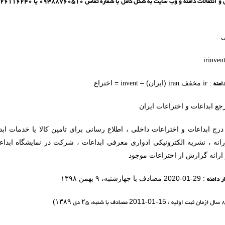
 :
irinvent
امنه
ir
iran
invent
:
مخفف
(ایران) –
= اختراع
جع ابداعات و اختراعات ایران
درج ابداعات و اختراعات داخلی ، اطلاع رسانی برای تامین کالا یا خدمات ا
انه ، نشریه الکترونیکی ادواری معرفی ابداعات ، شرکت در نمایشگاه ابداعا
و ارائه گزارش از اختراعات موجود
ر دامنه
: 29-01-2020 مصادف با چهارشنبه، ۹ بهمن ۱۳۹۸
مصادف با شنبه،
۲۵
دی
۱۳۸۹
)
2011-01-15