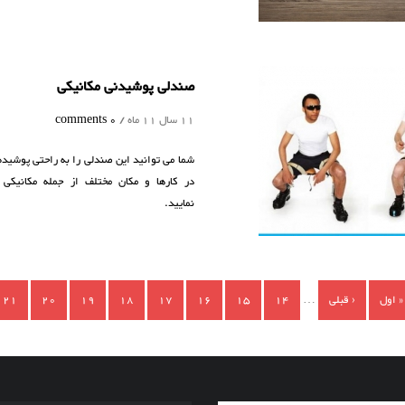
صندلی پوشیدنی مکانیکی
11 سال 11 ماه /
0 comments
شما می توانید این صندلی را به راحتی پوشیده 
در کارها و مکان مختلف از جمله مکانیکی 
نمایید.
« اول
‹ قبلی
…
14
15
16
17
18
19
20
21