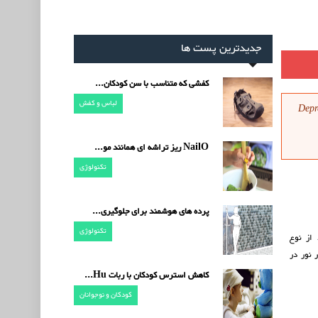
جدیدترین پست ها
کفشی که متناسب با سن کودکان...
لباس و کفش
Depr
NailO ریز تراشه ای همانند مو...
تکنولوژی
پرده های هوشمند برای جلوگیری...
تکنولوژی
از نوع
لعاده پور نور در
کاهش استرس کودکان با ربات Hu...
کودکان و نوجوانان